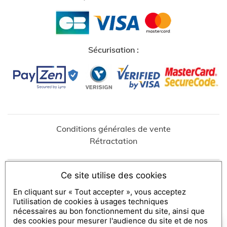
Sécurisation :
↺
✕
Conditions générales de vente
Rétractation
Ce site utilise des cookies
RESTAURANT LE SIXIEME SENS
2 Rue Thomas Corneille
76000
ROUEN
En cliquant sur « Tout accepter », vous acceptez
contact@le-sixiemesens.fr
l’utilisation de cookies à usages techniques
Tel :
+33235884397
nécessaires au bon fonctionnement du site, ainsi que
des cookies pour mesurer l'audience du site et de nos
×