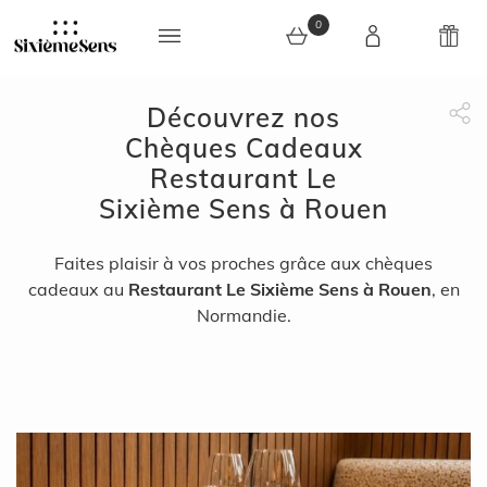
0
Découvrez nos
0 article au panier
Chèques Cadeaux
Partage Face
apytheme
Part
Restaurant Le
Sixième Sens à Rouen
Faites plaisir à vos proches grâce aux chèques
cadeaux au
Restaurant Le Sixième Sens à Rouen
, en
Normandie.